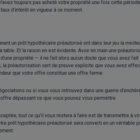
n’avez toujours pas acheté votre propriété une fois cette période
 taux d’intérêt en vigueur à ce moment.
nent un prêt hypothécaire préautorisé ont dans leur jeu la meille
table. Et la raison en est évidente. Avoir en main une préautor
t d’une propriété — il ne fait alors aucun doute que vous avez fai
us, la préautorisation sert de preuve explicite que vous avez effe
endeur que votre offre constitue une offre ferme.
égociations ou si vous vous retrouvez dans une guerre d’enchèr
e offre dépassant ce que vous pouvez vous permettre.
cceptée, tout ce qu’il vous restera à faire est de transmettre à 
votre prêt hypothécaire préautorisé sera converti en un véritable 
ement.