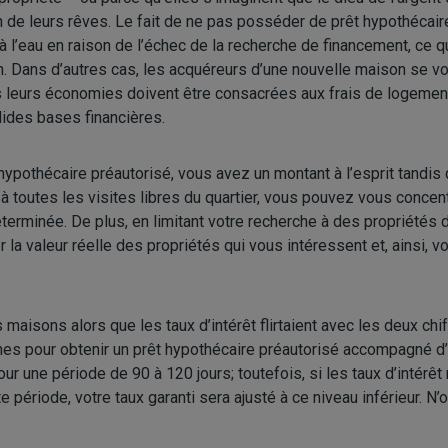
n de leurs rêves. Le fait de ne pas posséder de prêt hypothécair
 l’eau en raison de l’échec de la recherche de financement, ce qui
 Dans d’autres cas, les acquéreurs d’une nouvelle maison se voi
s leurs économies doivent être consacrées aux frais de logement
lides bases financières.
ypothécaire préautorisé, vous avez un montant à l’esprit tandis
à toutes les visites libres du quartier, vous pouvez vous concen
terminée. De plus, en limitant votre recherche à des propriétés d
la valeur réelle des propriétés qui vous intéressent et, ainsi, 
aisons alors que les taux d’intérêt flirtaient avec les deux chi
hes pour obtenir un prêt hypothécaire préautorisé accompagné d’un
ur une période de 90 à 120 jours; toutefois, si les taux d’intérê
 période, votre taux garanti sera ajusté à ce niveau inférieur. N