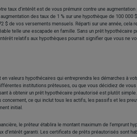
otre taux d’intérêt est de vous prémunir contre une augmentation 
e augmentation des taux de 1 % sur une hypothèque de 100 000 
 72 $ de vos versements mensuels. Réparti sur une année, cela re
éable telle une escapade en famille. Sans un prêt hypothécaire p
térêt relatifs aux hypothèques pourrait signifier que vous ne vo
 en valeurs hypothécaires qui entreprendra les démarches à vot
différentes institutions prêteuses, ou que vous décidiez de vous t
isant à obtenir un prêt hypothécaire préautorisé est plutôt simpl
concernent, ce qui inclut tous les actifs, les passifs et les pre
t initial.
nancière, le prêteur établira le montant maximum de l’emprunt hy
ux d’intérêt garanti. Les certificats de prêts préautorisés sont h