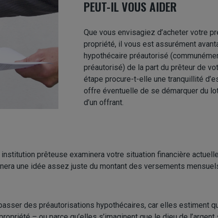
PEUT-IL VOUS AIDER
Que vous envisagiez d’acheter votre p
propriété, il vous est assurément avanta
hypothécaire préautorisé (communémen
préautorisé) de la part du prêteur de v
étape procure-t-elle une tranquillité d’
offre éventuelle de se démarquer du lot 
d’un offrant.
re institution prêteuse examinera votre situation financière actue
nnera une idée assez juste du montant des versements mensuels
asser des préautorisations hypothécaires, car elles estiment qu
 propriété – ou parce qu’elles s’imaginent que le dieu de l’argen